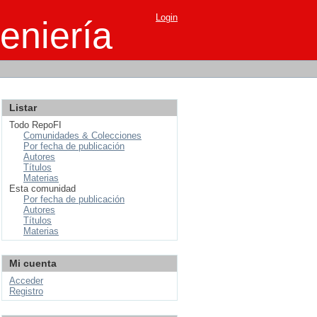
Login
eniería
Listar
Todo RepoFI
Comunidades & Colecciones
Por fecha de publicación
Autores
Títulos
Materias
Esta comunidad
Por fecha de publicación
Autores
Títulos
Materias
Mi cuenta
Acceder
Registro