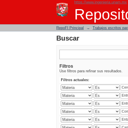
https://www.ingenieria.unam.mx
Buscar
Reposito
RepoFI Principal
→
Trabajos escritos para
Buscar
Filtros
Use filtros para refinar sus resultados.
Filtros actuales: