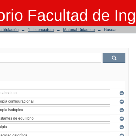
rio Facultad de Ing
 titulación
→
1. Licenciatura
→
Material Didáctico
→
Buscar