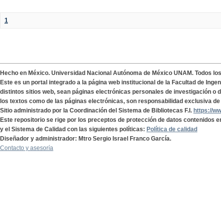
1
Hecho en México. Universidad Nacional Autónoma de México UNAM. Todos lo
Este es un portal integrado a la página web institucional de la Facultad de Ing
distintos sitios web, sean páginas electrónicas personales de investigación o de
los textos como de las páginas electrónicas, son responsabilidad exclusiva de 
Sitio administrado por la Coordinación del Sistema de Bibliotecas F.I.
https://w
Este repositorio se rige por los preceptos de protección de datos contenidos e
y el Sistema de Calidad con las siguientes políticas:
Política de calidad
Diseñador y administrador: Mtro Sergio Israel Franco García.
Contacto y asesoría