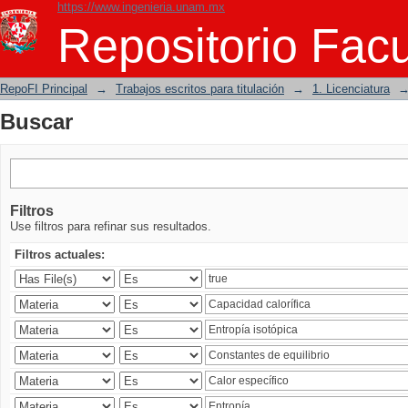
https://www.ingenieria.unam.mx
Buscar
Repositorio Facu
RepoFI Principal
→
Trabajos escritos para titulación
→
1. Licenciatura
Buscar
Filtros
Use filtros para refinar sus resultados.
Filtros actuales: