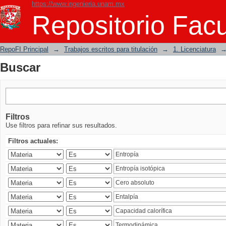
https://www.ingenieria.unam.mx
Buscar
Repositorio Facu
RepoFI Principal
→
Trabajos escritos para titulación
→
1. Licenciatura
Buscar
Filtros
Use filtros para refinar sus resultados.
Filtros actuales: