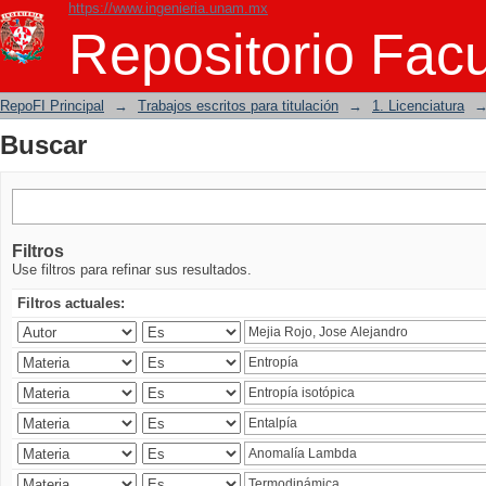
https://www.ingenieria.unam.mx
Buscar
Repositorio Facu
RepoFI Principal
→
Trabajos escritos para titulación
→
1. Licenciatura
Buscar
Filtros
Use filtros para refinar sus resultados.
Filtros actuales: