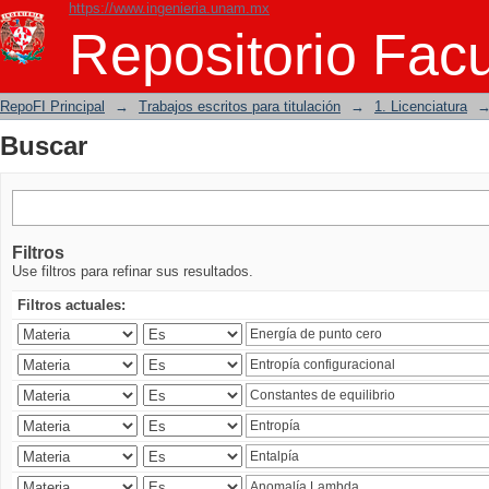
https://www.ingenieria.unam.mx
Buscar
Repositorio Facu
RepoFI Principal
→
Trabajos escritos para titulación
→
1. Licenciatura
Buscar
Filtros
Use filtros para refinar sus resultados.
Filtros actuales: