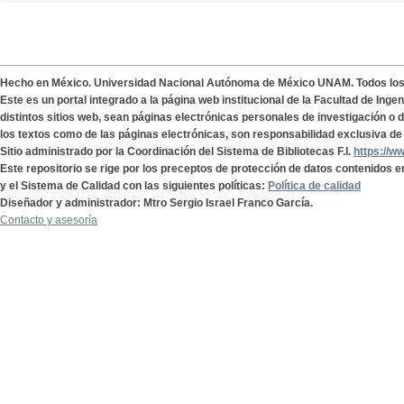
Hecho en México. Universidad Nacional Autónoma de México UNAM. Todos lo
Este es un portal integrado a la página web institucional de la Facultad de Ing
distintos sitios web, sean páginas electrónicas personales de investigación o de
los textos como de las páginas electrónicas, son responsabilidad exclusiva de 
Sitio administrado por la Coordinación del Sistema de Bibliotecas F.I.
https://w
Este repositorio se rige por los preceptos de protección de datos contenidos e
y el Sistema de Calidad con las siguientes políticas:
Política de calidad
Diseñador y administrador: Mtro Sergio Israel Franco García.
Contacto y asesoría