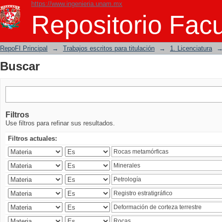
https://www.ingenieria.unam.mx
Buscar
Repositorio Facu
RepoFI Principal
→
Trabajos escritos para titulación
→
1. Licenciatura
Buscar
Filtros
Use filtros para refinar sus resultados.
Filtros actuales: