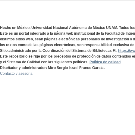
Hecho en México. Universidad Nacional Autónoma de México UNAM. Todos lo
Este es un portal integrado a la página web institucional de la Facultad de Ing
distintos sitios web, sean páginas electrónicas personales de investigación o de
los textos como de las páginas electrónicas, son responsabilidad exclusiva de 
Sitio administrado por la Coordinación del Sistema de Bibliotecas F.I.
https://w
Este repositorio se rige por los preceptos de protección de datos contenidos e
y el Sistema de Calidad con las siguientes políticas:
Política de calidad
Diseñador y administrador: Mtro Sergio Israel Franco García.
Contacto y asesoría