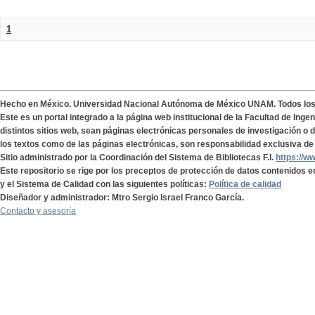
1
Hecho en México. Universidad Nacional Autónoma de México UNAM. Todos lo
Este es un portal integrado a la página web institucional de la Facultad de Ing
distintos sitios web, sean páginas electrónicas personales de investigación o de
los textos como de las páginas electrónicas, son responsabilidad exclusiva de 
Sitio administrado por la Coordinación del Sistema de Bibliotecas F.I.
https://w
Este repositorio se rige por los preceptos de protección de datos contenidos e
y el Sistema de Calidad con las siguientes políticas:
Política de calidad
Diseñador y administrador: Mtro Sergio Israel Franco García.
Contacto y asesoría