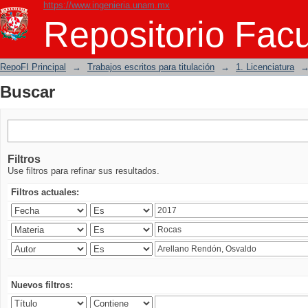
https://www.ingenieria.unam.mx
Buscar
Repositorio Facu
RepoFI Principal
→
Trabajos escritos para titulación
→
1. Licenciatura
Buscar
Filtros
Use filtros para refinar sus resultados.
Filtros actuales:
Nuevos filtros: