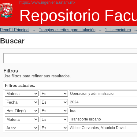
https://www.ingenieria.unam.mx
Buscar
Repositorio Facu
RepoFI Principal
→
Trabajos escritos para titulación
→
1. Licenciatura
Buscar
Filtros
Use filtros para refinar sus resultados.
Filtros actuales: