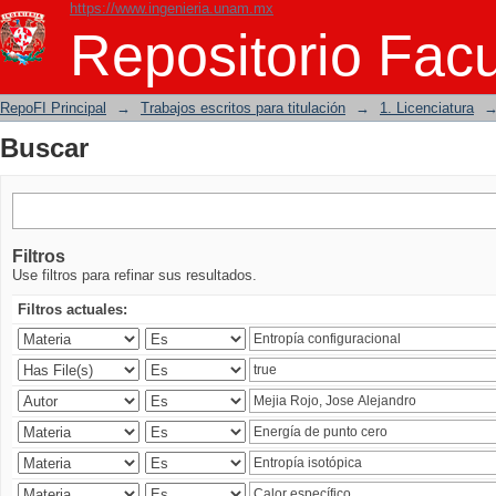
https://www.ingenieria.unam.mx
Buscar
Repositorio Facu
RepoFI Principal
→
Trabajos escritos para titulación
→
1. Licenciatura
Buscar
Filtros
Use filtros para refinar sus resultados.
Filtros actuales: