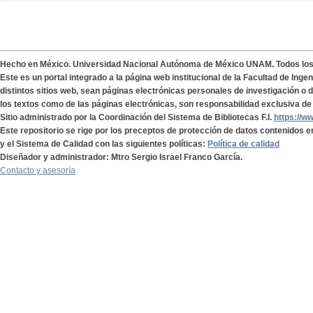
Hecho en México. Universidad Nacional Autónoma de México UNAM. Todos lo
Este es un portal integrado a la página web institucional de la Facultad de Ing
distintos sitios web, sean páginas electrónicas personales de investigación o de
los textos como de las páginas electrónicas, son responsabilidad exclusiva de 
Sitio administrado por la Coordinación del Sistema de Bibliotecas F.I.
https://w
Este repositorio se rige por los preceptos de protección de datos contenidos e
y el Sistema de Calidad con las siguientes políticas:
Política de calidad
Diseñador y administrador: Mtro Sergio Israel Franco García.
Contacto y asesoría