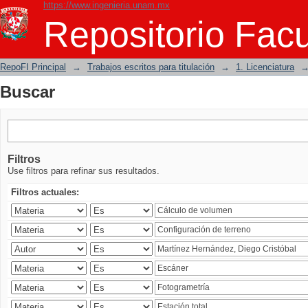
https://www.ingenieria.unam.mx
Buscar
Repositorio Facu
RepoFI Principal
→
Trabajos escritos para titulación
→
1. Licenciatura
Buscar
Filtros
Use filtros para refinar sus resultados.
Filtros actuales: