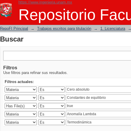
https://www.ingenieria.unam.mx
Buscar
Repositorio Facu
RepoFI Principal
→
Trabajos escritos para titulación
→
1. Licenciatura
Buscar
Filtros
Use filtros para refinar sus resultados.
Filtros actuales: