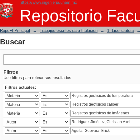
https://www.ingenieria.unam.mx
Buscar
Repositorio Facu
RepoFI Principal
→
Trabajos escritos para titulación
→
1. Licenciatura
Buscar
Filtros
Use filtros para refinar sus resultados.
Filtros actuales: