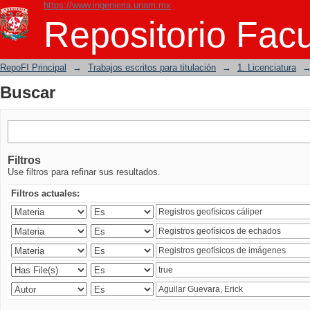
https://www.ingenieria.unam.mx
Buscar
Repositorio Facu
RepoFI Principal
→
Trabajos escritos para titulación
→
1. Licenciatura
Buscar
Filtros
Use filtros para refinar sus resultados.
Filtros actuales: