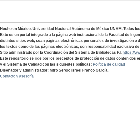
Hecho en México. Universidad Nacional Autónoma de México UNAM. Todos lo
Este es un portal integrado a la página web institucional de la Facultad de Ing
distintos sitios web, sean páginas electrónicas personales de investigación o de
los textos como de las páginas electrónicas, son responsabilidad exclusiva de 
Sitio administrado por la Coordinación del Sistema de Bibliotecas F.I.
https://w
Este repositorio se rige por los preceptos de protección de datos contenidos e
y el Sistema de Calidad con las siguientes políticas:
Política de calidad
Diseñador y administrador: Mtro Sergio Israel Franco García.
Contacto y asesoría