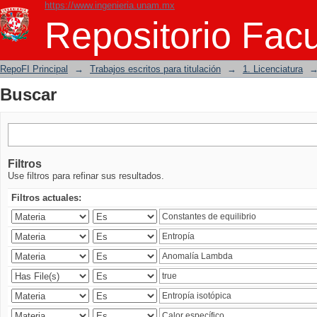
https://www.ingenieria.unam.mx
Buscar
Repositorio Facu
RepoFI Principal
→
Trabajos escritos para titulación
→
1. Licenciatura
Buscar
Filtros
Use filtros para refinar sus resultados.
Filtros actuales: