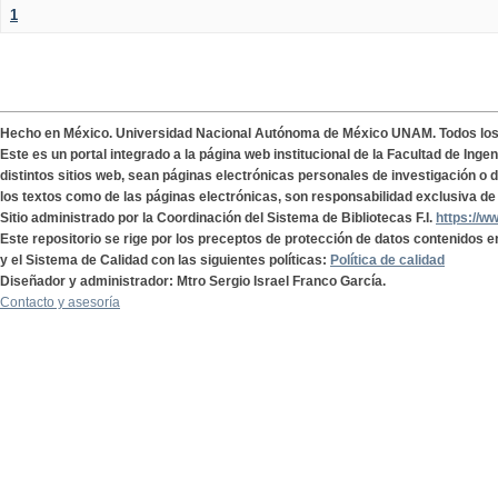
1
Hecho en México. Universidad Nacional Autónoma de México UNAM. Todos lo
Este es un portal integrado a la página web institucional de la Facultad de Ing
distintos sitios web, sean páginas electrónicas personales de investigación o de
los textos como de las páginas electrónicas, son responsabilidad exclusiva de 
Sitio administrado por la Coordinación del Sistema de Bibliotecas F.I.
https://w
Este repositorio se rige por los preceptos de protección de datos contenidos e
y el Sistema de Calidad con las siguientes políticas:
Política de calidad
Diseñador y administrador: Mtro Sergio Israel Franco García.
Contacto y asesoría