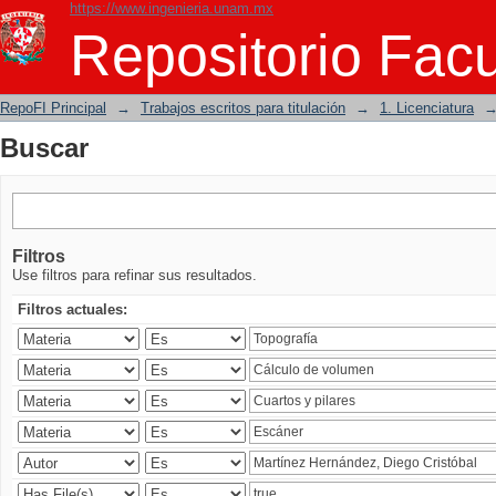
https://www.ingenieria.unam.mx
Buscar
Repositorio Facu
RepoFI Principal
→
Trabajos escritos para titulación
→
1. Licenciatura
Buscar
Filtros
Use filtros para refinar sus resultados.
Filtros actuales: