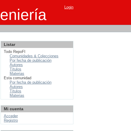
Login
eniería
Listar
Todo RepoFI
Comunidades & Colecciones
Por fecha de publicación
Autores
Títulos
Materias
Esta comunidad
Por fecha de publicación
Autores
Títulos
Materias
Mi cuenta
Acceder
Registro