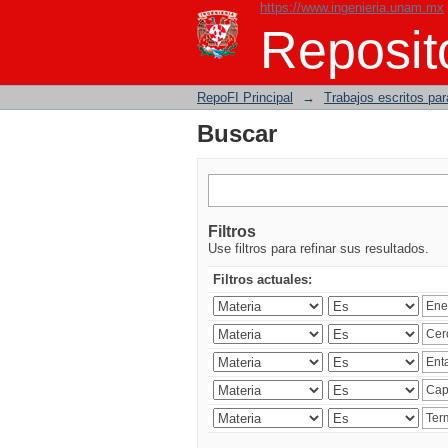
https://www.ingenieria.unam.mx
Buscar
Reposito
RepoFI Principal
→
Trabajos escritos para
Buscar
Filtros
Use filtros para refinar sus resultados.
Filtros actuales: