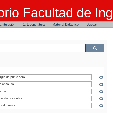
rio Facultad de Ing
 titulación
→
1. Licenciatura
→
Material Didáctico
→
Buscar