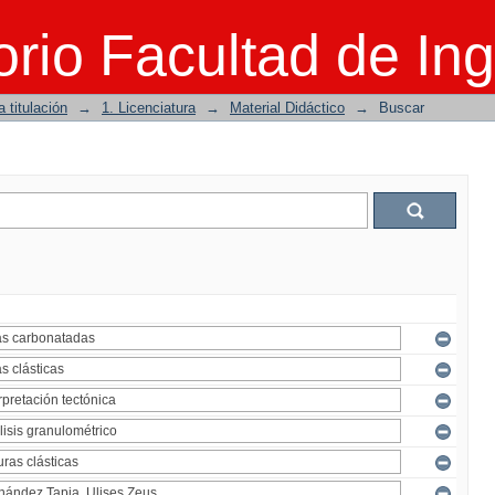
rio Facultad de Ing
 titulación
→
1. Licenciatura
→
Material Didáctico
→
Buscar