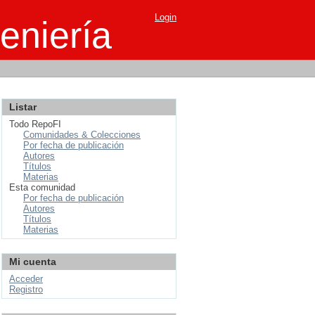
Login
eniería
Listar
Todo RepoFI
Comunidades & Colecciones
Por fecha de publicación
Autores
Títulos
Materias
Esta comunidad
Por fecha de publicación
Autores
Títulos
Materias
Mi cuenta
Acceder
Registro