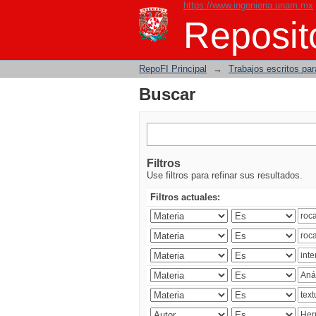
https://www.ingenieria.unam.mx
Buscar
Reposito
RepoFI Principal
→
Trabajos escritos para
Buscar
Filtros
Use filtros para refinar sus resultados.
Filtros actuales: