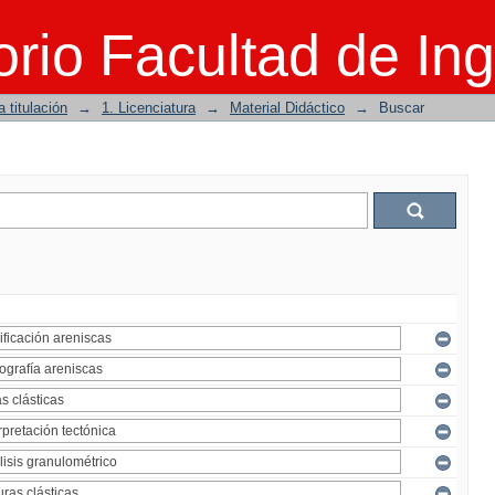
rio Facultad de Ing
 titulación
→
1. Licenciatura
→
Material Didáctico
→
Buscar