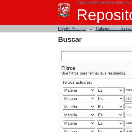
https://www.ingenieria.unam.mx
Buscar
Reposito
RepoFI Principal
→
Trabajos escritos para
Buscar
Filtros
Use filtros para refinar sus resultados.
Filtros actuales: