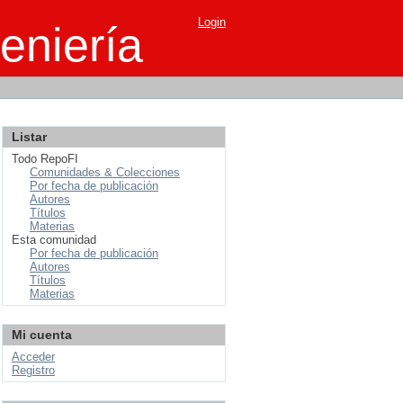
Login
eniería
Listar
Todo RepoFI
Comunidades & Colecciones
Por fecha de publicación
Autores
Títulos
Materias
Esta comunidad
Por fecha de publicación
Autores
Títulos
Materias
Mi cuenta
Acceder
Registro