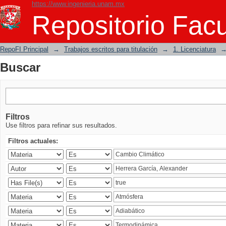
https://www.ingenieria.unam.mx
Buscar
Repositorio Facu
RepoFI Principal
→
Trabajos escritos para titulación
→
1. Licenciatura
Buscar
Filtros
Use filtros para refinar sus resultados.
Filtros actuales: