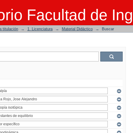
rio Facultad de Ing
 titulación
→
1. Licenciatura
→
Material Didáctico
→
Buscar