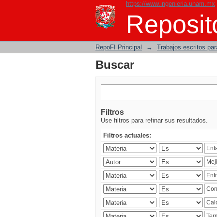
https://www.ingenieria.unam.mx
Buscar
Reposito
RepoFI Principal
→
Trabajos escritos para
Buscar
Filtros
Use filtros para refinar sus resultados.
Filtros actuales: