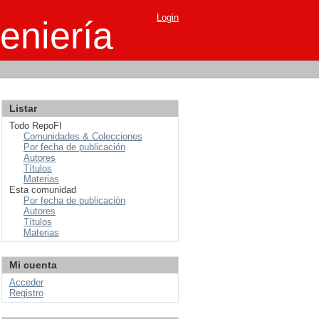
Login
eniería
Listar
Todo RepoFI
Comunidades & Colecciones
Por fecha de publicación
Autores
Títulos
Materias
Esta comunidad
Por fecha de publicación
Autores
Títulos
Materias
Mi cuenta
Acceder
Registro