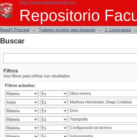
https://www.ingenieria.unam.mx
Buscar
Repositorio Facu
RepoFI Principal
→
Trabajos escritos para titulación
→
1. Licenciatura
Buscar
Filtros
Use filtros para refinar sus resultados.
Filtros actuales: