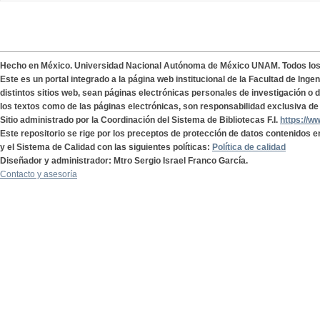
Hecho en México. Universidad Nacional Autónoma de México UNAM. Todos lo
Este es un portal integrado a la página web institucional de la Facultad de Ing
distintos sitios web, sean páginas electrónicas personales de investigación o de
los textos como de las páginas electrónicas, son responsabilidad exclusiva de 
Sitio administrado por la Coordinación del Sistema de Bibliotecas F.I.
https://w
Este repositorio se rige por los preceptos de protección de datos contenidos e
y el Sistema de Calidad con las siguientes políticas:
Política de calidad
Diseñador y administrador: Mtro Sergio Israel Franco García.
Contacto y asesoría