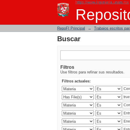
https://www.ingenieria.unam.mx
Buscar
Reposito
RepoFI Principal
→
Trabajos escritos para
Buscar
Filtros
Use filtros para refinar sus resultados.
Filtros actuales: