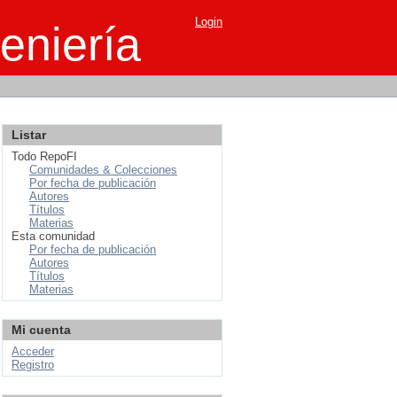
Login
eniería
Listar
Todo RepoFI
Comunidades & Colecciones
Por fecha de publicación
Autores
Títulos
Materias
Esta comunidad
Por fecha de publicación
Autores
Títulos
Materias
Mi cuenta
Acceder
Registro