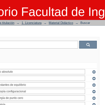
rio Facultad de Ing
 titulación
→
1. Licenciatura
→
Material Didáctico
→
Buscar