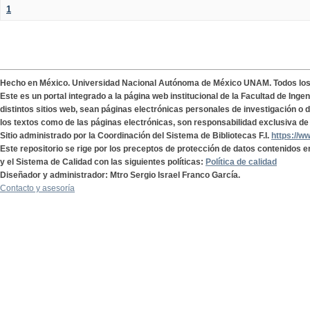
1
Hecho en México. Universidad Nacional Autónoma de México UNAM. Todos lo
Este es un portal integrado a la página web institucional de la Facultad de Ing
distintos sitios web, sean páginas electrónicas personales de investigación o de
los textos como de las páginas electrónicas, son responsabilidad exclusiva de 
Sitio administrado por la Coordinación del Sistema de Bibliotecas F.I.
https://w
Este repositorio se rige por los preceptos de protección de datos contenidos e
y el Sistema de Calidad con las siguientes políticas:
Política de calidad
Diseñador y administrador: Mtro Sergio Israel Franco García.
Contacto y asesoría