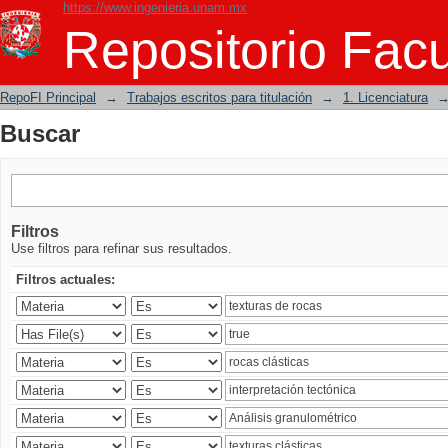
https://www.ingenieria.unam.mx
Buscar
Repositorio Facu
RepoFI Principal
→
Trabajos escritos para titulación
→
1. Licenciatura
Buscar
Filtros
Use filtros para refinar sus resultados.
Filtros actuales: