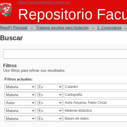
https://www.ingenieria.unam.mx
Buscar
Repositorio Facu
RepoFI Principal
→
Trabajos escritos para titulación
→
1. Licenciatura
Buscar
Filtros
Use filtros para refinar sus resultados.
Filtros actuales: