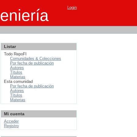
Login
eniería
Listar
Todo RepoFI
Comunidades & Colecciones
Por fecha de publicación
Autores
Títulos
Materias
Esta comunidad
Por fecha de publicación
Autores
Títulos
Materias
Mi cuenta
Acceder
Registro