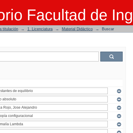
rio Facultad de Ing
 titulación
→
1. Licenciatura
→
Material Didáctico
→
Buscar