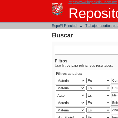
https://www.ingenieria.unam.mx
Buscar
Reposito
RepoFI Principal
→
Trabajos escritos para
Buscar
Filtros
Use filtros para refinar sus resultados.
Filtros actuales: