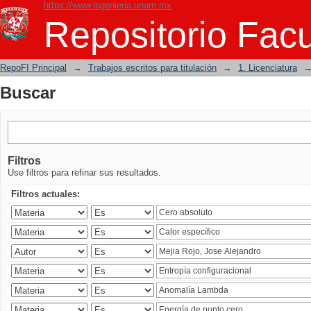
https://www.ingenieria.unam.mx
Buscar
Repositorio Facu
RepoFI Principal
→
Trabajos escritos para titulación
→
1. Licenciatura
Buscar
Filtros
Use filtros para refinar sus resultados.
Filtros actuales: