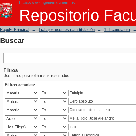
https://www.ingenieria.unam.mx
Buscar
Repositorio Facu
RepoFI Principal
→
Trabajos escritos para titulación
→
1. Licenciatura
Buscar
Filtros
Use filtros para refinar sus resultados.
Filtros actuales: