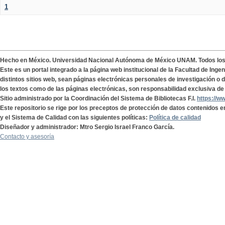
1
Hecho en México. Universidad Nacional Autónoma de México UNAM. Todos lo
Este es un portal integrado a la página web institucional de la Facultad de Ing
distintos sitios web, sean páginas electrónicas personales de investigación o de
los textos como de las páginas electrónicas, son responsabilidad exclusiva de 
Sitio administrado por la Coordinación del Sistema de Bibliotecas F.I.
https://w
Este repositorio se rige por los preceptos de protección de datos contenidos e
y el Sistema de Calidad con las siguientes políticas:
Política de calidad
Diseñador y administrador: Mtro Sergio Israel Franco García.
Contacto y asesoría