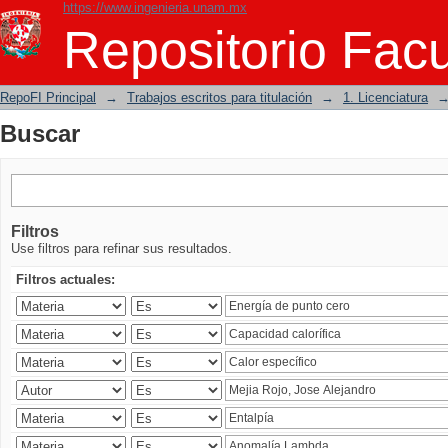
https://www.ingenieria.unam.mx
Buscar
Repositorio Facu
RepoFI Principal
→
Trabajos escritos para titulación
→
1. Licenciatura
Buscar
Filtros
Use filtros para refinar sus resultados.
Filtros actuales: