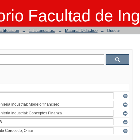
rio Facultad de Ing
 titulación
→
1. Licenciatura
→
Material Didáctico
→
Buscar