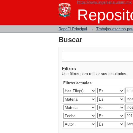
https://www.ingenieria.unam.mx
Buscar
Reposito
RepoFI Principal
→
Trabajos escritos para
Buscar
Filtros
Use filtros para refinar sus resultados.
Filtros actuales: