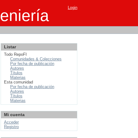
Login
eniería
Listar
Todo RepoFI
Comunidades & Colecciones
Por fecha de publicación
Autores
Títulos
Materias
Esta comunidad
Por fecha de publicación
Autores
Títulos
Materias
Mi cuenta
Acceder
Registro