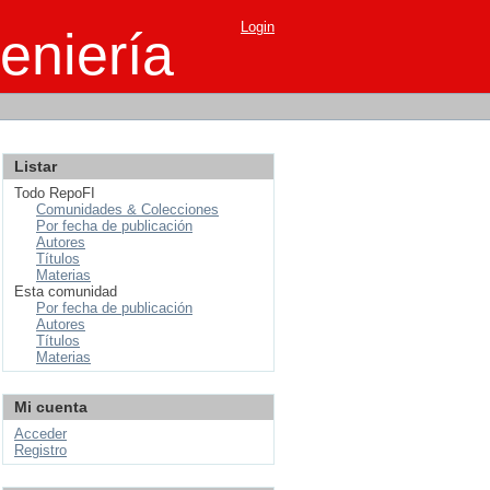
Login
eniería
Listar
Todo RepoFI
Comunidades & Colecciones
Por fecha de publicación
Autores
Títulos
Materias
Esta comunidad
Por fecha de publicación
Autores
Títulos
Materias
Mi cuenta
Acceder
Registro