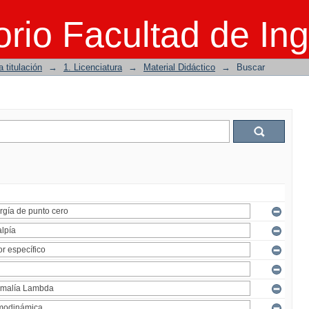
rio Facultad de Ing
 titulación
→
1. Licenciatura
→
Material Didáctico
→
Buscar