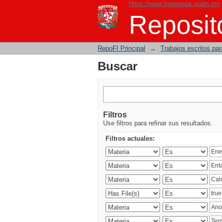
https://www.ingenieria.unam.mx
Buscar
Reposito
RepoFI Principal
→
Trabajos escritos para
Buscar
Filtros
Use filtros para refinar sus resultados.
Filtros actuales: