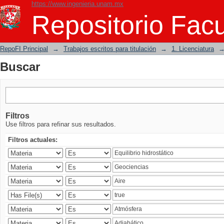
https://www.ingenieria.unam.mx
Buscar
Repositorio Facu
RepoFI Principal
→
Trabajos escritos para titulación
→
1. Licenciatura
Buscar
Filtros
Use filtros para refinar sus resultados.
Filtros actuales: