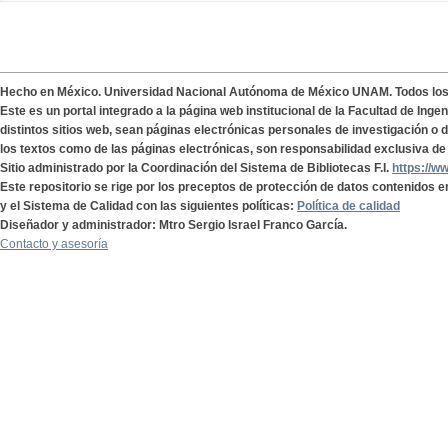
Hecho en México. Universidad Nacional Autónoma de México UNAM. Todos lo
Este es un portal integrado a la página web institucional de la Facultad de Ing
distintos sitios web, sean páginas electrónicas personales de investigación o de
los textos como de las páginas electrónicas, son responsabilidad exclusiva de 
Sitio administrado por la Coordinación del Sistema de Bibliotecas F.I.
https://w
Este repositorio se rige por los preceptos de protección de datos contenidos e
y el Sistema de Calidad con las siguientes políticas:
Política de calidad
Diseñador y administrador: Mtro Sergio Israel Franco García.
Contacto y asesoría