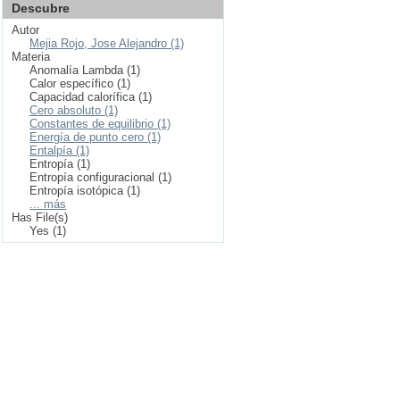
Descubre
Autor
Mejia Rojo, Jose Alejandro (1)
Materia
Anomalía Lambda (1)
Calor específico (1)
Capacidad calorífica (1)
Cero absoluto (1)
Constantes de equilibrio (1)
Energía de punto cero (1)
Entalpía (1)
Entropía (1)
Entropía configuracional (1)
Entropía isotópica (1)
... más
Has File(s)
Yes (1)