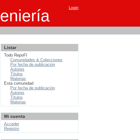
Login
eniería
Listar
Todo RepoFI
Comunidades & Colecciones
Por fecha de publicación
Autores
Títulos
Materias
Esta comunidad
Por fecha de publicación
Autores
Títulos
Materias
Mi cuenta
Acceder
Registro