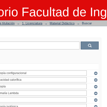
rio Facultad de Ing
 titulación
→
1. Licenciatura
→
Material Didáctico
→
Buscar