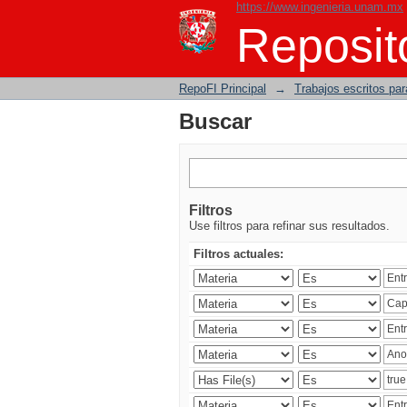
https://www.ingenieria.unam.mx
Buscar
Reposito
RepoFI Principal
→
Trabajos escritos para
Buscar
Filtros
Use filtros para refinar sus resultados.
Filtros actuales: