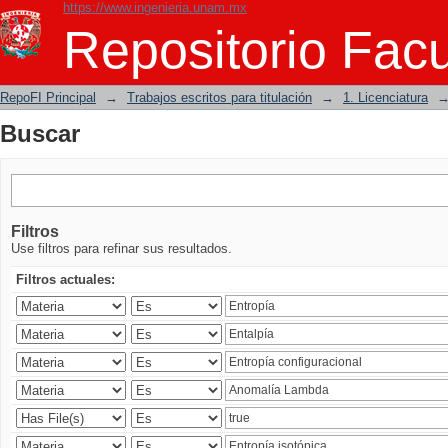
https://www.ingenieria.unam.mx
Buscar
Repositorio Facu
RepoFI Principal
→
Trabajos escritos para titulación
→
1. Licenciatura
Buscar
Filtros
Use filtros para refinar sus resultados.
Filtros actuales: