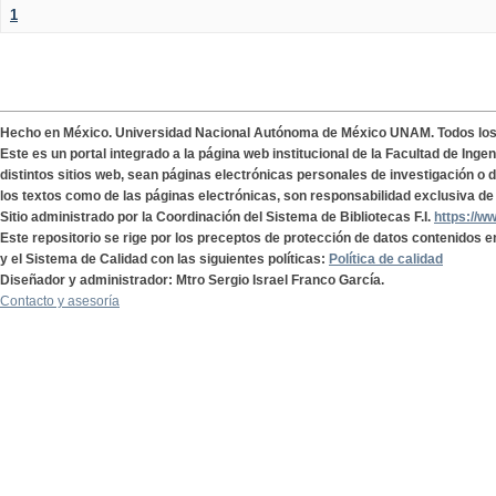
1
Hecho en México. Universidad Nacional Autónoma de México UNAM. Todos lo
Este es un portal integrado a la página web institucional de la Facultad de Ing
distintos sitios web, sean páginas electrónicas personales de investigación o de
los textos como de las páginas electrónicas, son responsabilidad exclusiva de 
Sitio administrado por la Coordinación del Sistema de Bibliotecas F.I.
https://w
Este repositorio se rige por los preceptos de protección de datos contenidos e
y el Sistema de Calidad con las siguientes políticas:
Política de calidad
Diseñador y administrador: Mtro Sergio Israel Franco García.
Contacto y asesoría