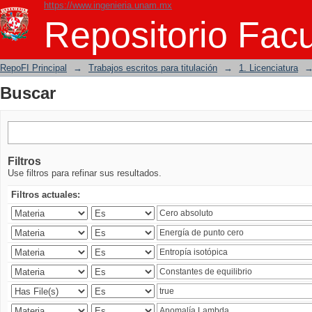
https://www.ingenieria.unam.mx
Buscar
Repositorio Facu
RepoFI Principal
→
Trabajos escritos para titulación
→
1. Licenciatura
Buscar
Filtros
Use filtros para refinar sus resultados.
Filtros actuales: