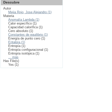
Descubre
Autor
Mejia Rojo, Jose Alejandro (1)
Materia
Anomalía Lambda (1)
Calor específico (1)
Capacidad calorífica (1)
Cero absoluto (1)
Constantes de equilibrio (1)
Energía de punto cero (1)
Entalpía (1)
Entropía (1)
Entropía configuracional (1)
Entropía isotópica (1)
... más
Has File(s)
Yes (1)