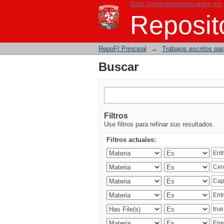
https://www.ingenieria.unam.mx
Buscar
Reposito
RepoFI Principal
→
Trabajos escritos para
Buscar
Filtros
Use filtros para refinar sus resultados.
Filtros actuales: