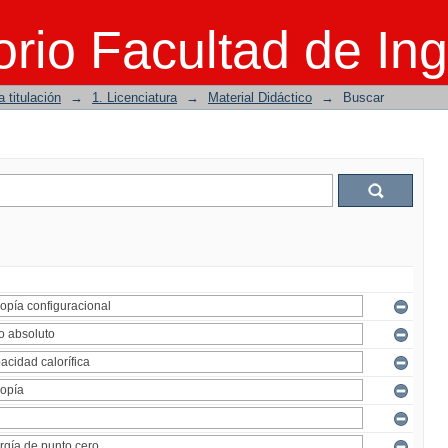
rio Facultad de Ing
 titulación
→
1. Licenciatura
→
Material Didáctico
→
Buscar