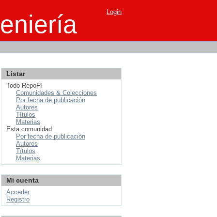
Login
eniería
Listar
Todo RepoFI
Comunidades & Colecciones
Por fecha de publicación
Autores
Títulos
Materias
Esta comunidad
Por fecha de publicación
Autores
Títulos
Materias
Mi cuenta
Acceder
Registro