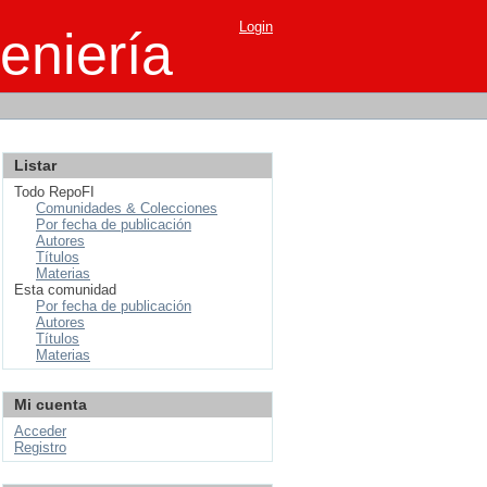
Login
eniería
Listar
Todo RepoFI
Comunidades & Colecciones
Por fecha de publicación
Autores
Títulos
Materias
Esta comunidad
Por fecha de publicación
Autores
Títulos
Materias
Mi cuenta
Acceder
Registro