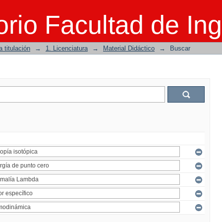
rio Facultad de Ing
 titulación
→
1. Licenciatura
→
Material Didáctico
→
Buscar