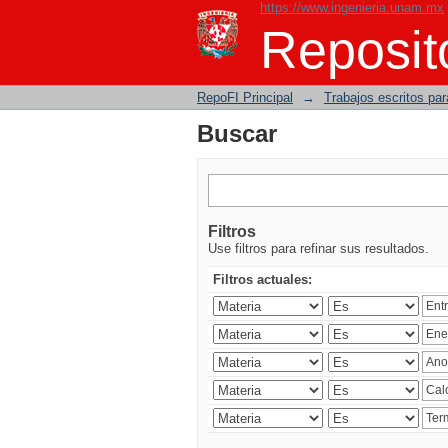
https://www.ingenieria.unam.mx
Buscar
Reposito
RepoFI Principal
→
Trabajos escritos para
Buscar
Filtros
Use filtros para refinar sus resultados.
Filtros actuales: