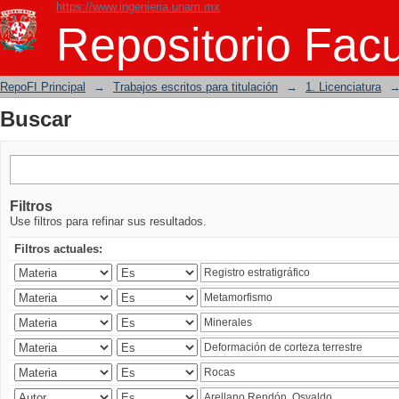
https://www.ingenieria.unam.mx
Buscar
Repositorio Facu
RepoFI Principal
→
Trabajos escritos para titulación
→
1. Licenciatura
Buscar
Filtros
Use filtros para refinar sus resultados.
Filtros actuales: