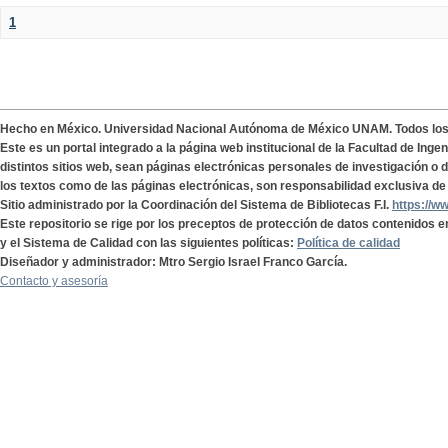
1
Hecho en México. Universidad Nacional Autónoma de México UNAM. Todos lo
Este es un portal integrado a la página web institucional de la Facultad de Ing
distintos sitios web, sean páginas electrónicas personales de investigación o de
los textos como de las páginas electrónicas, son responsabilidad exclusiva de 
Sitio administrado por la Coordinación del Sistema de Bibliotecas F.I.
https://w
Este repositorio se rige por los preceptos de protección de datos contenidos e
y el Sistema de Calidad con las siguientes políticas:
Política de calidad
Diseñador y administrador: Mtro Sergio Israel Franco García.
Contacto y asesoría