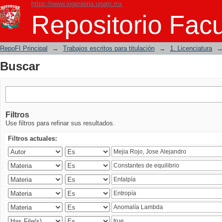
https://www.ingenieria.unam.mx
Buscar
Repositorio Facu
RepoFI Principal
→
Trabajos escritos para titulación
→
1. Licenciatura
Buscar
Filtros
Use filtros para refinar sus resultados.
Filtros actuales: