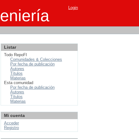
Login
eniería
Listar
Todo RepoFI
Comunidades & Colecciones
Por fecha de publicación
Autores
Títulos
Materias
Esta comunidad
Por fecha de publicación
Autores
Títulos
Materias
Mi cuenta
Acceder
Registro