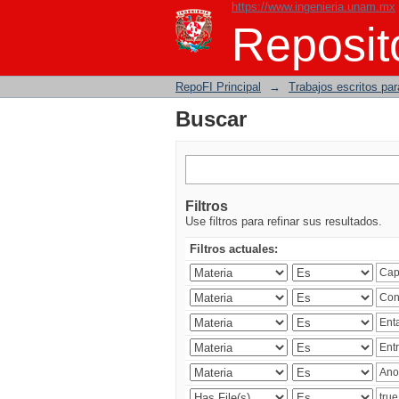
https://www.ingenieria.unam.mx
Buscar
Reposito
RepoFI Principal
→
Trabajos escritos para
Buscar
Filtros
Use filtros para refinar sus resultados.
Filtros actuales: