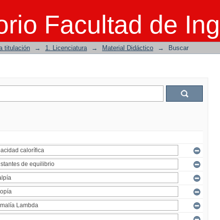
rio Facultad de Ing
 titulación
→
1. Licenciatura
→
Material Didáctico
→
Buscar