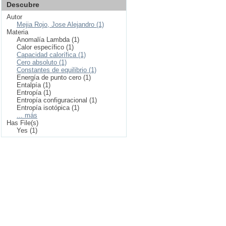
Descubre
Autor
Mejia Rojo, Jose Alejandro (1)
Materia
Anomalía Lambda (1)
Calor específico (1)
Capacidad calorífica (1)
Cero absoluto (1)
Constantes de equilibrio (1)
Energía de punto cero (1)
Entalpía (1)
Entropía (1)
Entropía configuracional (1)
Entropía isotópica (1)
... más
Has File(s)
Yes (1)