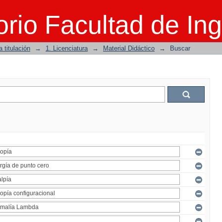
rio Facultad de Ing
 titulación
→
1. Licenciatura
→
Material Didáctico
→
Buscar