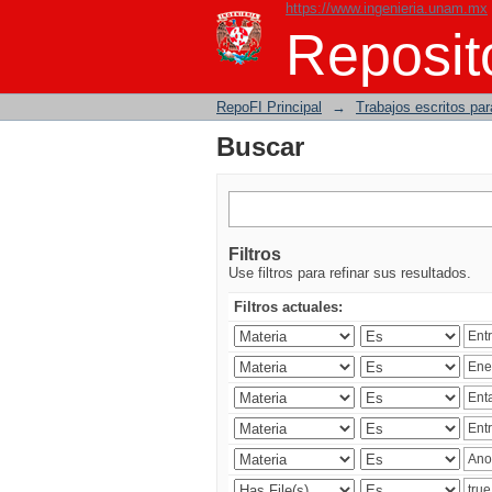
https://www.ingenieria.unam.mx
Buscar
Reposito
RepoFI Principal
→
Trabajos escritos para
Buscar
Filtros
Use filtros para refinar sus resultados.
Filtros actuales: