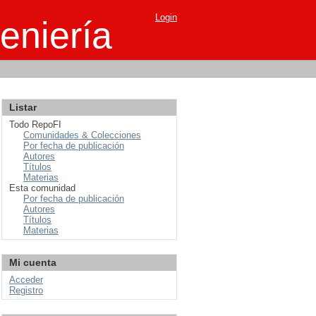
Login
eniería
Listar
Todo RepoFI
Comunidades & Colecciones
Por fecha de publicación
Autores
Títulos
Materias
Esta comunidad
Por fecha de publicación
Autores
Títulos
Materias
Mi cuenta
Acceder
Registro