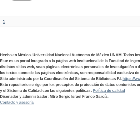
1
Hecho en México. Universidad Nacional Autónoma de México UNAM. Todos lo
Este es un portal integrado a la página web institucional de la Facultad de Ing
distintos sitios web, sean páginas electrónicas personales de investigación o de
los textos como de las páginas electrónicas, son responsabilidad exclusiva de 
Sitio administrado por la Coordinación del Sistema de Bibliotecas F.I.
https://w
Este repositorio se rige por los preceptos de protección de datos contenidos e
y el Sistema de Calidad con las siguientes políticas:
Política de calidad
Diseñador y administrador: Mtro Sergio Israel Franco García.
Contacto y asesoría