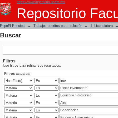
https://www.ingenieria.unam.mx
Buscar
Repositorio Facu
RepoFI Principal
→
Trabajos escritos para titulación
→
1. Licenciatura
Buscar
Filtros
Use filtros para refinar sus resultados.
Filtros actuales: