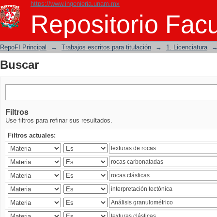
https://www.ingenieria.unam.mx
Buscar
Repositorio Facu
RepoFI Principal
→
Trabajos escritos para titulación
→
1. Licenciatura
Buscar
Filtros
Use filtros para refinar sus resultados.
Filtros actuales: