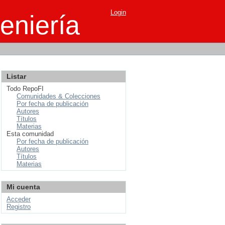
Login
eniería
Listar
Todo RepoFI
Comunidades & Colecciones
Por fecha de publicación
Autores
Títulos
Materias
Esta comunidad
Por fecha de publicación
Autores
Títulos
Materias
Mi cuenta
Acceder
Registro