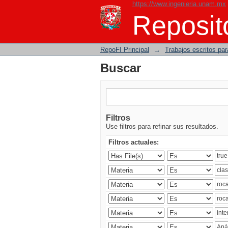
https://www.ingenieria.unam.mx
Buscar
Reposito
RepoFI Principal
→
Trabajos escritos para
Buscar
Filtros
Use filtros para refinar sus resultados.
Filtros actuales: