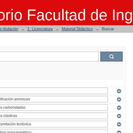
rio Facultad de Ing
 titulación
→
1. Licenciatura
→
Material Didáctico
→
Buscar