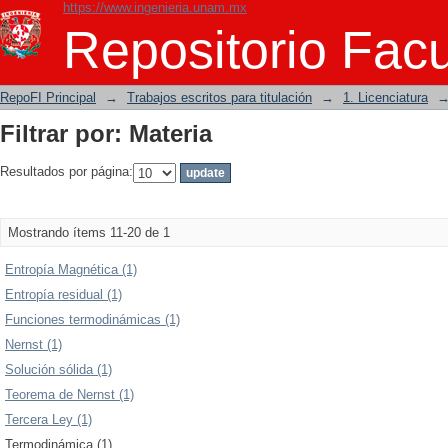
https://www.ingenieria.unam.mx
Filtrar por: Materia
Repositorio Facu
RepoFI Principal
→
Trabajos escritos para titulación
→
1. Licenciatura
Filtrar por: Materia
Resultados por página:
Mostrando ítems 11-20 de 1
Entropía Magnética (1)
Entropía residual (1)
Funciones termodinámicas (1)
Nernst (1)
Solución sólida (1)
Teorema de Nernst (1)
Tercera Ley (1)
Termodinámica (1)