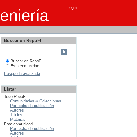
Login
eniería
a
Buscar en RepoFI
Buscar en RepoFI
Esta comunidad
Búsqueda avanzada
Listar
Todo RepoFI
Comunidades & Colecciones
Por fecha de publicación
Autores
Títulos
Materias
Esta comunidad
Por fecha de publicación
Autores