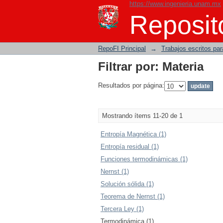
https://www.ingenieria.unam.mx
Filtrar por: Materia
Reposito
RepoFI Principal
→
Trabajos escritos para
Filtrar por: Materia
Resultados por página:
Mostrando ítems 11-20 de 1
Entropía Magnética (1)
Entropía residual (1)
Funciones termodinámicas (1)
Nernst (1)
Solución sólida (1)
Teorema de Nernst (1)
Tercera Ley (1)
Termodinámica (1)