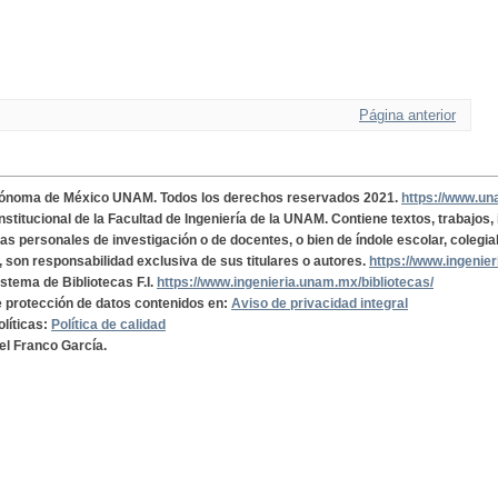
Página anterior
tónoma de México UNAM. Todos los derechos reservados 2021.
https://www.u
institucional de la Facultad de Ingeniería de la UNAM. Contiene textos, trabajos
cas personales de investigación o de docentes, o bien de índole escolar, colegia
, son responsabilidad exclusiva de sus titulares o autores.
https://www.ingenie
istema de Bibliotecas F.I.
https://www.ingenieria.unam.mx/bibliotecas/
de protección de datos contenidos en:
Aviso de privacidad integral
olíticas:
Política de calidad
el Franco García.