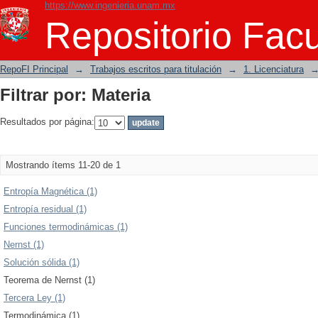
https://www.ingenieria.unam.mx
Filtrar por: Materia
Repositorio Facu
RepoFI Principal
→
Trabajos escritos para titulación
→
1. Licenciatura
Filtrar por: Materia
Resultados por página:
Mostrando ítems 11-20 de 1
Entropía Magnética (1)
Entropía residual (1)
Funciones termodinámicas (1)
Nernst (1)
Solución sólida (1)
Teorema de Nernst (1)
Tercera Ley (1)
Termodinámica (1)