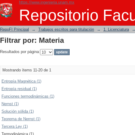
https://www.ingenieria.unam.mx
Filtrar por: Materia
Repositorio Facu
RepoFI Principal
→
Trabajos escritos para titulación
→
1. Licenciatura
Filtrar por: Materia
Resultados por página:
Mostrando ítems 11-20 de 1
Entropía Magnética (1)
Entropía residual (1)
Funciones termodinámicas (1)
Nernst (1)
Solución sólida (1)
Teorema de Nernst (1)
Tercera Ley (1)
Termodinámica (1)