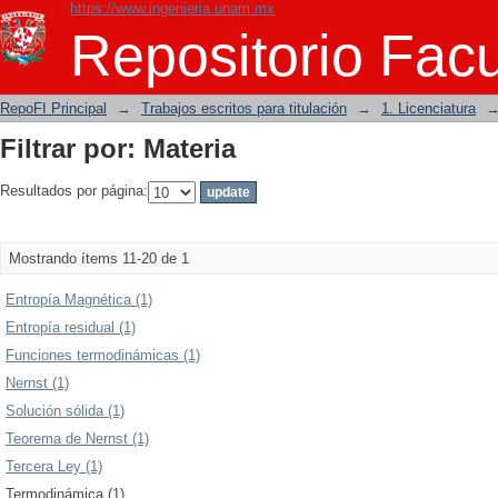
https://www.ingenieria.unam.mx
Filtrar por: Materia
Repositorio Facu
RepoFI Principal
→
Trabajos escritos para titulación
→
1. Licenciatura
Filtrar por: Materia
Resultados por página:
Mostrando ítems 11-20 de 1
Entropía Magnética (1)
Entropía residual (1)
Funciones termodinámicas (1)
Nernst (1)
Solución sólida (1)
Teorema de Nernst (1)
Tercera Ley (1)
Termodinámica (1)