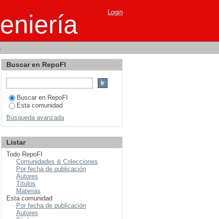
Login
eniería
a
Buscar en RepoFI
Buscar en RepoFI
Esta comunidad
Búsqueda avanzada
Listar
Todo RepoFI
Comunidades & Colecciones
Por fecha de publicación
Autores
Títulos
Materias
Esta comunidad
Por fecha de publicación
Autores