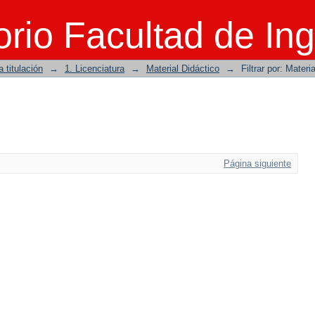
rio Facultad de Ing
 titulación
→
1. Licenciatura
→
Material Didáctico
→
Filtrar por: Materi
Página siguiente