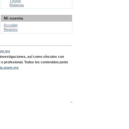
Títulos
Materias
Mi cuenta
Acceder
Registro
nam.mx
, investigaciones, así como vínculos con
l o profesional. Todos los contenidos,tanto
ria.unam.mx