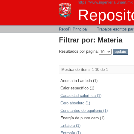
https://www.ingenieria.unam.mx
Filtrar por: Materia
Reposito
RepoFI Principal
→
Trabajos escritos para
Filtrar por: Materia
Resultados por página:
Mostrando ítems 1-10 de 1
Anomalía Lambda (1)
Calor específico (1)
Capacidad calorífica (1)
Cero absoluto (1)
Constantes de equilibrio (1)
Energía de punto cero (1)
Entalpía (1)
Entropía (1)