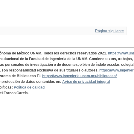
Página siguiente
tónoma de México UNAM. Todos los derechos reservados 2021.
https://www.u
institucional de la Facultad de Ingeniería de la UNAM. Contiene textos, trabajos
cas personales de investigación o de docentes, o bien de índole escolar, colegia
, son responsabilidad exclusiva de sus titulares o autores.
https://www.ingenie
istema de Bibliotecas F.I.
https://www.ingenieria.unam.mx/bibliotecas/
de protección de datos contenidos en:
Aviso de privacidad integral
olíticas:
Política de calidad
el Franco García.